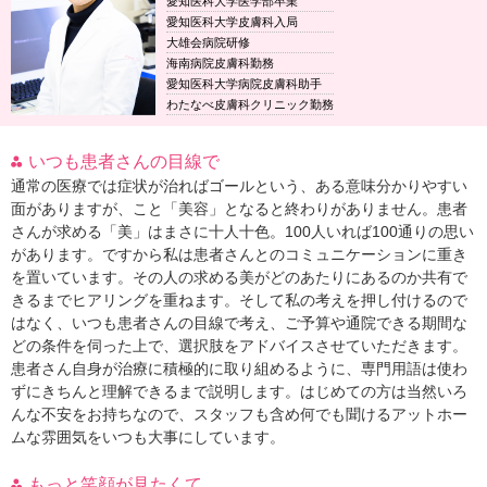
愛知医科大学医学部卒業
愛知医科大学皮膚科入局
大雄会病院研修
海南病院皮膚科勤務
愛知医科大学病院皮膚科助手
わたなべ皮膚科クリニック勤務
いつも患者さんの目線で
通常の医療では症状が治ればゴールという、ある意味分かりやすい
面がありますが、こと「美容」となると終わりがありません。患者
さんが求める「美」はまさに十人十色。100人いれば100通りの思い
があります。ですから私は患者さんとのコミュニケーションに重き
を置いています。その人の求める美がどのあたりにあるのか共有で
きるまでヒアリングを重ねます。そして私の考えを押し付けるので
はなく、いつも患者さんの目線で考え、ご予算や通院できる期間な
どの条件を伺った上で、選択肢をアドバイスさせていただきます。
患者さん自身が治療に積極的に取り組めるように、専門用語は使わ
ずにきちんと理解できるまで説明します。はじめての方は当然いろ
んな不安をお持ちなので、スタッフも含め何でも聞けるアットホー
ムな雰囲気をいつも大事にしています。
もっと笑顔が見たくて