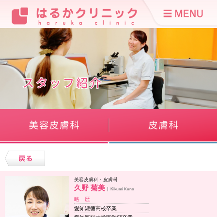
美容皮膚科・皮膚科
久野 菊美
Kikumi Kuno
略 歴
愛知淑徳高校卒業